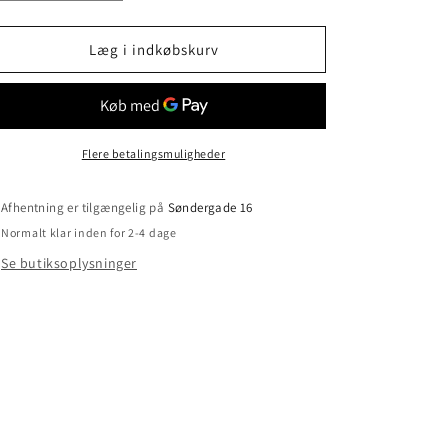
antallet
antallet
for
for
Lille
Lille
Læg i indkøbskurv
julehårsløjfe
julehårsløjfe
Flere betalingsmuligheder
Afhentning er tilgængelig på
Søndergade 16
Normalt klar inden for 2-4 dage
Se butiksoplysninger