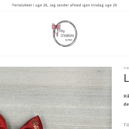
Ferielukket i uge 28, Jeg sender afsted igen tirsdag uge 29
TIN
L
Hå
de
Ti