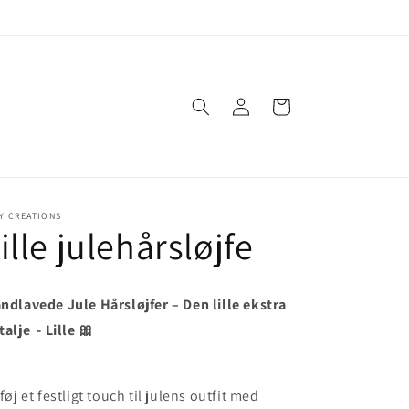
Log
Indkøbskurv
ind
Y CREATIONS
ille julehårsløjfe
ndlavede Jule Hårsløjfer – Den lille ekstra
talje - Lille 🎀
lføj et festligt touch til julens outfit med