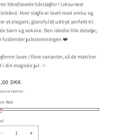
res håndlavede hårsløjfer i luksuriøst
tinbånd. Hver sløjfe er lavet med omhu og
ver et elegant, glansfuldt udtryk perfekt til
de børn og voksne. Den ideelle lille detalje,
r fuldender julestemningen.❤️
øjferne laves i flere varianter, så de matcher
d i din magiske jul. ✨
ormalpris
9,00 DKK
lusive skatter.
ve:
Rød
d
rdeaux
al
Reducer
Øg