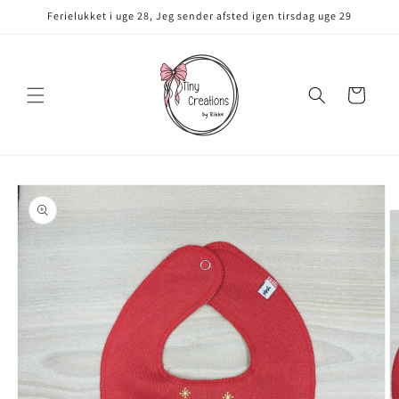
Gå til
Ferielukket i uge 28, Jeg sender afsted igen tirsdag uge 29
indhold
Indkøbskurv
å til
roduktoplysninger