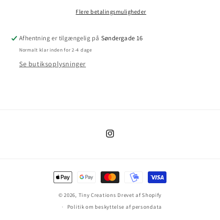
savlesmæk
savlesmæk
Flere betalingsmuligheder
Afhentning er tilgængelig på
Søndergade 16
Normalt klar inden for 2-4 dage
Se butiksoplysninger
Instagram
Betalingsmetoder
© 2026,
Tiny Creations
Drevet af Shopify
Politik om beskyttelse af persondata