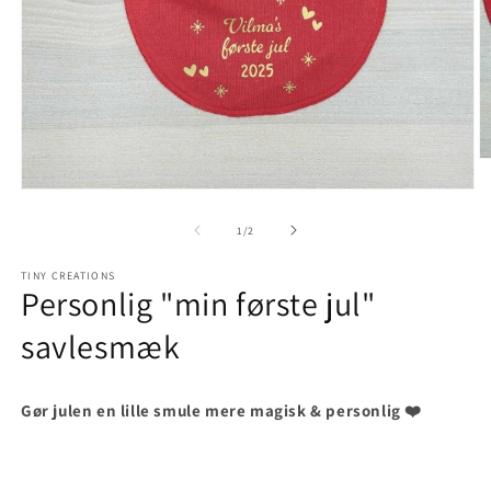
Å
m
Åbn
2
mediet
i
1
af
m
1
/
2
i
modus
TINY CREATIONS
Personlig "min første jul"
savlesmæk
Gør julen en lille smule mere magisk & personlig ❤️