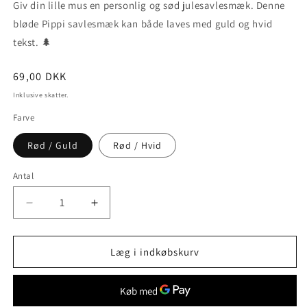
Giv din lille mus en personlig og sød julesavlesmæk. Denne
bløde Pippi savlesmæk kan både laves med guld og hvid
tekst. 🌲
Normalpris
69,00 DKK
Inklusive skatter.
Farve
Rød / Guld
Rød / Hvid
Antal
Reducer
Øg
antallet
antallet
for
for
Personlig
Personlig
Læg i indkøbskurv
&quot;min
&quot;min
første
første
jul&quot;
jul&quot;