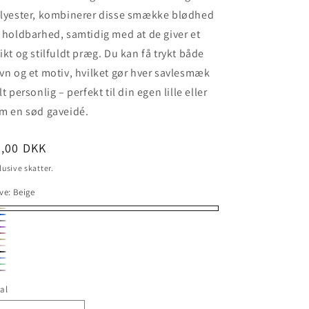
lyester, kombinerer disse smække blødhed
 holdbarhed, samtidig med at de giver et
ikt og stilfuldt præg. Du kan få trykt både
vn og et motiv, hvilket gør hver savlesmæk
lt personlig – perfekt til din egen lille eller
m en sød gaveidé.
ormalpris
5,00 DKK
lusive skatter.
ve:
Beige
ige
nim
å
la
sa
å
nd
rt
rt
øvet
øvet
serød
øvet
å
al
øn
ng