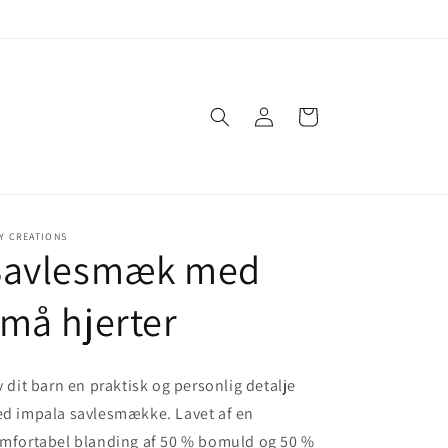
Log
Indkøbskurv
ind
Y CREATIONS
Savlesmæk med
må hjerter
v dit barn en praktisk og personlig detalje
d impala savlesmække. Lavet af en
mfortabel blanding af 50 % bomuld og 50 %