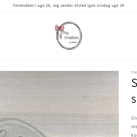
Ferielukket i uge 28, Jeg sender afsted igen tirsdag uge 29
TIN
s
Gi
me
ko