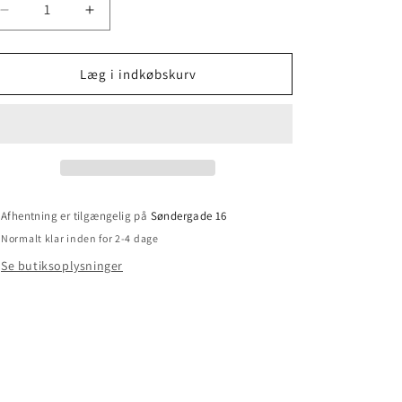
Reducer
Øg
antallet
antallet
for
for
Savlesmæk
Savlesmæk
Læg i indkøbskurv
med
med
små
små
hjerter
hjerter
Afhentning er tilgængelig på
Søndergade 16
Normalt klar inden for 2-4 dage
Se butiksoplysninger